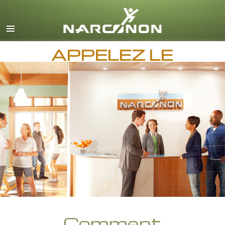
Anglais
Français
APPELEZ LE
Toutes régions/langues
Comment