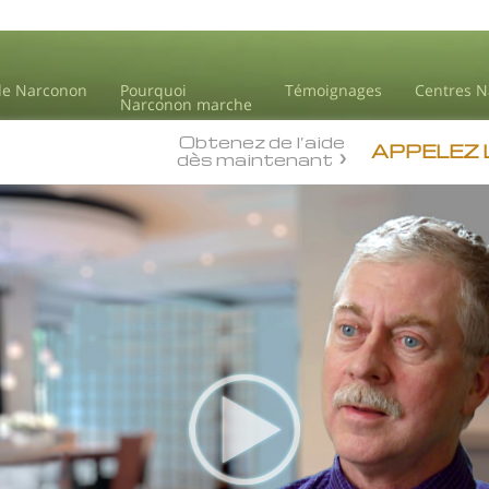
de Narconon
Pourquoi
Témoignages
Centres 
Narconon marche
Obtenez de l’aide
APPELEZ 
dès maintenant