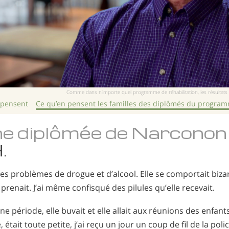
Comme dans n’importe quel programme de réhabilitation, les résultats p
 pensent
Ce qu’en pensent les familles des diplômés du progra
ne diplômée de Narconon
.
s problèmes de drogue et d’alcool. Elle se comportait bizar
 prenait. J’ai même confisqué des pilules qu’elle recevait.
ne période, elle buvait et elle allait aux réunions des enfa
e, était toute petite, j’ai reçu un jour un coup de fil de la po